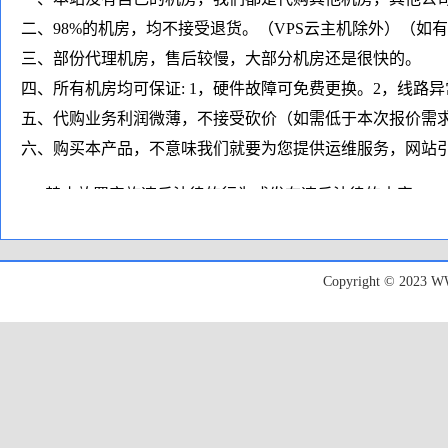
二、98%的机房，均不接受退货。（VPS云主机除外）（如
三、部份代理机房，售后较慢，大部分机房还是很快的。
四、所有机房均可保证: 1，硬件故障可免费更换。2，线路
五、代购业务利润微薄，不接受砍价（如需低于本次报价需
六、购买本产品，不意味我们就要为您提供运维服务，网站引
1、禁止放置实施违反法律的行为或发布违反法律的内容；
2、禁止放置违反服务硬件所在的国家或地区的法律内容；
3、禁止发送垃圾Spam电子邮件，诈骗/钓鱼、侵犯版权的行
Copyright © 20
4、禁止滥用系统资源、极度消耗服务器资源、硬盘I/O/带
5、禁止利用我们提供的主机进行非法扫描、盗取他人帐号以
6、禁止运行私服和私服相关类网站、或容易导致攻击的类
7、禁止架设包括但不限于VPN/SS等各种代理用途程序；
8、禁止放置非法类VPN类/代理非法网站，禁止用于非法挂
（如收到任何监管部门的通知，我们将直接停止服务，请涉