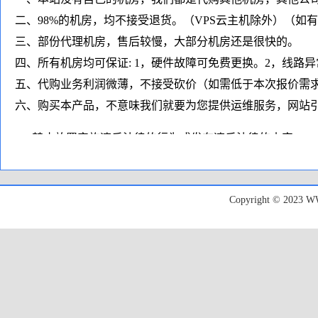
二、98%的机房，均不接受退货。（VPS云主机除外）（如
三、部份代理机房，售后较慢，大部分机房还是很快的。
四、所有机房均可保证: 1，硬件故障可免费更换。2，线路
五、代购业务利润微薄，不接受砍价（如需低于本次报价需
六、购买本产品，不意味我们就要为您提供运维服务，网站引
1、禁止放置实施违反法律的行为或发布违反法律的内容；
2、禁止放置违反服务硬件所在的国家或地区的法律内容；
3、禁止发送垃圾Spam电子邮件，诈骗/钓鱼、侵犯版权的行
Copyright © 20
4、禁止滥用系统资源、极度消耗服务器资源、硬盘I/O/带
5、禁止利用我们提供的主机进行非法扫描、盗取他人帐号以
6、禁止运行私服和私服相关类网站、或容易导致攻击的类
7、禁止架设包括但不限于VPN/SS等各种代理用途程序；
8、禁止放置非法类VPN类/代理非法网站，禁止用于非法挂
（如收到任何监管部门的通知，我们将直接停止服务，请涉