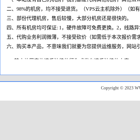
二、98%的机房，均不接受退货。（VPS云主机除外）（如
三、部份代理机房，售后较慢，大部分机房还是很快的。
四、所有机房均可保证: 1，硬件故障可免费更换。2，线路
五、代购业务利润微薄，不接受砍价（如需低于本次报价需
六、购买本产品，不意味我们就要为您提供运维服务，网站引
1、禁止放置实施违反法律的行为或发布违反法律的内容；
2、禁止放置违反服务硬件所在的国家或地区的法律内容；
3、禁止发送垃圾Spam电子邮件，诈骗/钓鱼、侵犯版权的行
Copyright © 20
4、禁止滥用系统资源、极度消耗服务器资源、硬盘I/O/带
5、禁止利用我们提供的主机进行非法扫描、盗取他人帐号以
6、禁止运行私服和私服相关类网站、或容易导致攻击的类
7、禁止架设包括但不限于VPN/SS等各种代理用途程序；
8、禁止放置非法类VPN类/代理非法网站，禁止用于非法挂
（如收到任何监管部门的通知，我们将直接停止服务，请涉