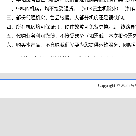
二、98%的机房，均不接受退货。（VPS云主机除外）（如
三、部份代理机房，售后较慢，大部分机房还是很快的。
四、所有机房均可保证: 1，硬件故障可免费更换。2，线路
五、代购业务利润微薄，不接受砍价（如需低于本次报价需
六、购买本产品，不意味我们就要为您提供运维服务，网站引
1、禁止放置实施违反法律的行为或发布违反法律的内容；
2、禁止放置违反服务硬件所在的国家或地区的法律内容；
3、禁止发送垃圾Spam电子邮件，诈骗/钓鱼、侵犯版权的行
Copyright © 20
4、禁止滥用系统资源、极度消耗服务器资源、硬盘I/O/带
5、禁止利用我们提供的主机进行非法扫描、盗取他人帐号以
6、禁止运行私服和私服相关类网站、或容易导致攻击的类
7、禁止架设包括但不限于VPN/SS等各种代理用途程序；
8、禁止放置非法类VPN类/代理非法网站，禁止用于非法挂
（如收到任何监管部门的通知，我们将直接停止服务，请涉