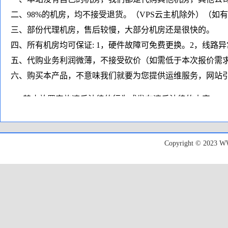
二、98%的机房，均不接受退货。（VPS云主机除外）（如
三、部份代理机房，售后较慢，大部分机房还是很快的。
四、所有机房均可保证: 1，硬件故障可免费更换。2，线路
五、代购业务利润微薄，不接受砍价（如需低于本次报价需
六、购买本产品，不意味我们就要为您提供运维服务，网站引
1、禁止放置实施违反法律的行为或发布违反法律的内容；
2、禁止放置违反服务硬件所在的国家或地区的法律内容；
3、禁止发送垃圾Spam电子邮件，诈骗/钓鱼、侵犯版权的行
Copyright © 20
4、禁止滥用系统资源、极度消耗服务器资源、硬盘I/O/带
5、禁止利用我们提供的主机进行非法扫描、盗取他人帐号以
6、禁止运行私服和私服相关类网站、或容易导致攻击的类
7、禁止架设包括但不限于VPN/SS等各种代理用途程序；
8、禁止放置非法类VPN类/代理非法网站，禁止用于非法挂
（如收到任何监管部门的通知，我们将直接停止服务，请涉