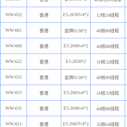
WW-652
E5-2650V4*2
香港
12核24线程
WW-661
香港
金牌6138*2
40核80线程
WW-660
E5-2696v4*2
香港
44核88线程
WW-622
E5-2650*2
香港
16核32线程
WW-632
香港
金牌6138*2
40核80线程
WW-653
E5-2683v4*2
香港
16核32线程
WW-631
E5-2696v4*2
香港
44核88线程
WW-621
E5-2683V4*2
香港
32核64线程