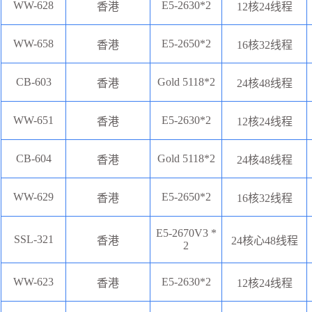
WW-628
E5-2630*2
香港
12核24线程
WW-658
E5-2650*2
香港
16核32线程
CB-603
Gold 5118*2
香港
24核48线程‌
WW-651
E5-2630*2
香港
12核24线程
CB-604
Gold 5118*2
香港
24核48线程‌
WW-629
E5-2650*2
香港
16核32线程
E5-2670V3 *
SSL-321
香港
24核心48线程
2
WW-623
E5-2630*2
香港
12核24线程