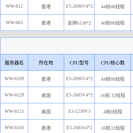
WW-612
E5-2696V4*2
香港
44核88线程
WW-663
香港
金牌6138*2
40核80线程
服务器名
所在地
CPU型号
CPU核心数
WW-6109
E5-2696V4*2
香港
44核88线程
WW-6129
E5-2683V4*2
美国
16核 32线程
WW-6121
E3-1230V3
美国
4核8线程
WW-6103
E5-2683v4*2
香港
16核32线程