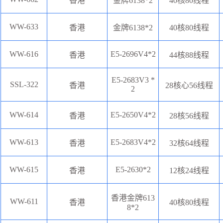
香港
金牌6138*2
40核80线程
WW-633
香港
金牌6138*2
40核80线程
WW-616
E5-2696V4*2
香港
44核88线程
E5-2683V3 *
SSL-322
香港
28核心56线程
2
WW-614
E5-2650V4*2
香港
28核56线程
WW-613
E5-2683V4*2
香港
32核64线程
WW-615
E5-2630*2
香港
12核24线程
香港金牌613
WW-611
香港
40核80线程
8*2